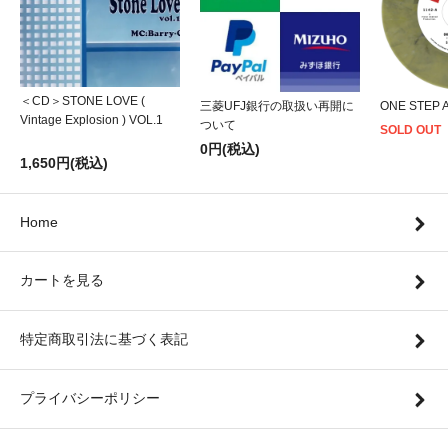
＜CD＞STONE LOVE (
三菱UFJ銀行の取扱い再開に
ONE STEP 
Vintage Explosion ) VOL.1
ついて
SOLD OUT
0円(税込)
1,650円(税込)
Home
カートを見る
特定商取引法に基づく表記
プライバシーポリシー