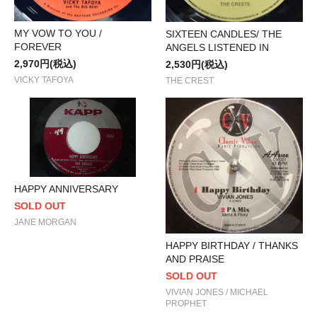
MY VOW TO YOU /
SIXTEEN CANDLES/ THE
FOREVER
ANGELS LISTENED IN
2,970円(税込)
2,530円(税込)
VICKY TAFOYA
THE CREST
HAPPY ANNIVERSARY
SOLD OUT
JANE MORGAN
HAPPY BIRTHDAY / THANKS
AND PRAISE
SOLD OUT
VIVIAN JONES / MICHAEL
PROPHET