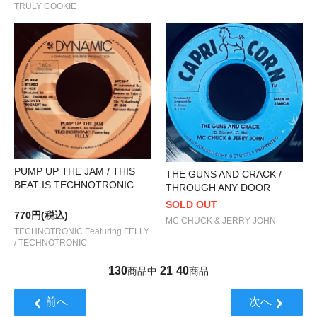
TRULY COOKIE
PUMP UP THE JAM / THIS
THE GUNS AND CRACK /
BEAT IS TECHNOTRONIC
THROUGH ANY DOOR
SOLD OUT
770円(税込)
MC CHUCK & JERRY JOHN
TECHNOTRONIC Featuring FELLY
/ TECHNOTRONIC
130
21
40
商品中
-
商品
前へ
次へ