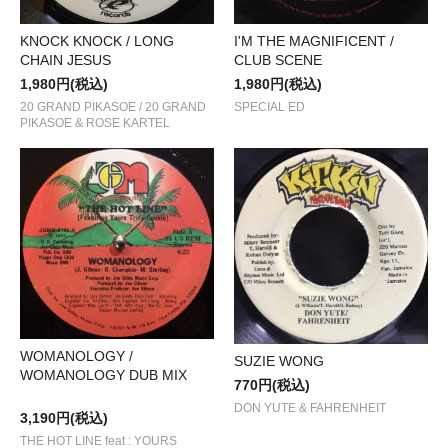
I'M THE MAGNIFICENT /
KNOCK KNOCK / LONG
CLUB SCENE
CHAIN JESUS
1,980円(税込)
1,980円(税込)
SPECIAL ED
20 GRAND PIKASOE / 20 GRAND
PIKASOE & ROSE KARTEL
WOMANOLOGY /
SUZIE WONG
WOMANOLOGY DUB MIX
770円(税込)
DON YUTE & FAHRENHEIT
3,190円(税込)
THE HOT LINE feat : YOURS