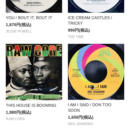
YOU / BOUT IT, BOUT IT
ICE CREAM CASTLES /
TRICKY
1,870円(税込)
990円(税込)
JESSE POWELL
THE TIME
I AM I SAID / DON TOO
THIS HOUSE IS BOOMING
SOON
1,980円(税込)
1,650円(税込)
RAW CORE
NEIL DIAMOND