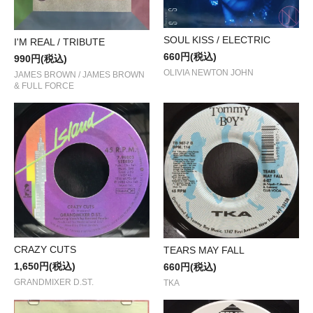
SOUL KISS / ELECTRIC
I'M REAL / TRIBUTE
660円(税込)
990円(税込)
OLIVIA NEWTON JOHN
JAMES BROWN / JAMES BROWN
& FULL FORCE
CRAZY CUTS
TEARS MAY FALL
1,650円(税込)
660円(税込)
GRANDMIXER D.ST.
TKA